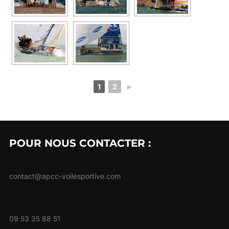
1
2
►
POUR NOUS CONTACTER :
contact@apcc-voilesportive.com
09 53 35 88 51