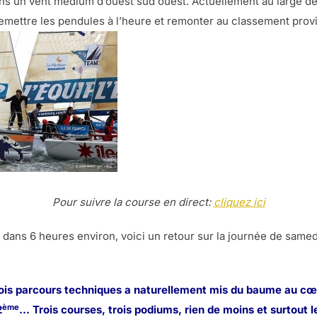
ns un vent médium d’ouest sud ouest. Actuellement au large de 
mettre les pendules à l’heure et remonter au classement provi
Pour suivre la course en direct:
cliquez ici
 dans 6 heures environ, voici un retour sur la journée de samed
rois parcours techniques a naturellement mis du baume au cœ
ème
2
… Trois courses, trois podiums, rien de moins et surtout l