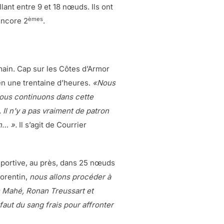
lant entre 9 et 18 nœuds. Ils ont
èmes
encore 2
.
main. Cap sur les Côtes d’Armor
 en une trentaine d’heures.
«Nous
 nous continuons dans cette
l n’y a pas vraiment de patron
in… ».
Il s’agit de Courrier
sportive, au près, dans 25 nœuds
Corentin,
nous allons procéder à
s Mahé, Ronan Treussart et
 faut du sang frais pour affronter