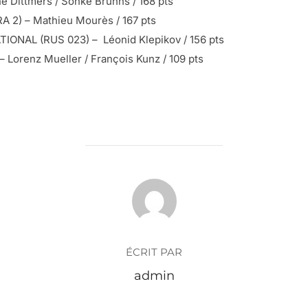
e Dittmers / Sönke Bruhns / 168 pts
 2) – Mathieu Mourès / 167 pts
ONAL (RUS 023) – Léonid Klepikov / 156 pts
 Lorenz Mueller / François Kunz / 109 pts
AUTEUR DE LA PUBLICATION
ÉCRIT PAR
admin