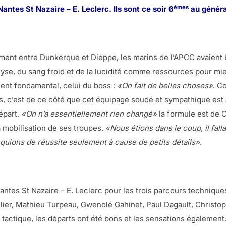
èmes
ntes St Nazaire – E. Leclerc. Ils sont ce soir 6
au généra
ement entre Dunkerque et Dieppe, les marins de l’APCC avaient 
lyse, du sang froid et de la lucidité comme ressources pour mieu
ment fondamental, celui du boss :
«On fait de belles choses»
. C
ls, c’est de ce côté que cet équipage soudé et sympathique est 
départ.
«On n’a essentiellement rien changé»
la formule est de C
a mobilisation de ses troupes.
«Nous étions dans le coup, il falla
nquions de réussite seulement à cause de petits détails»
.
ntes St Nazaire – E. Leclerc pour les trois parcours technique
ier, Mathieu Turpeau, Gwenolé Gahinet, Paul Dagault, Christo
a tactique, les départs ont été bons et les sensations également