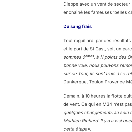
Dieppe avec un vent de secteur su
enchaîné les fameuses ‘belles ch
Du sang frais
Tout ragaillardi par ces résulta
et le port de St Cast, soit un pa
èmes
sommes 6
, à 11 points des 
bonne voie, nous pouvons remont
sur ce Tour, ils sont trois à se
Dunkerque, Toulon Provence Méd
Demain, à 10 heures la flotte qu
de vent. Ce qui en M34 n’est pa
quelques changements au sein de
Mathieu Richard. Il y a aussi quel
cette étape»
.