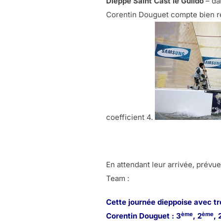
Dieppe Saint Cast le Guildo
– da
Corentin Douguet compte bien re
coefficient 4.
En attendant leur arrivée, prévue
Team :
Cette journée dieppoise avec t
ème
ème
Corentin Douguet : 3
, 2
, 