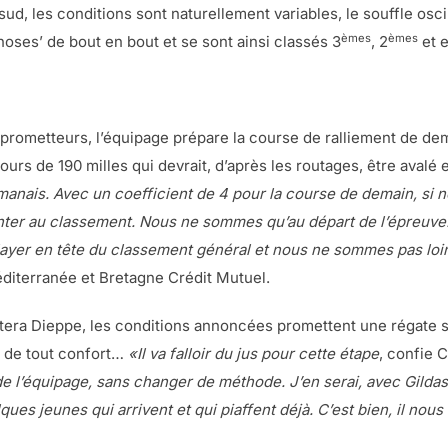
d, les conditions sont naturellement variables, le souffle oscil
èmes
èmes
oses’ de bout en bout et se sont ainsi classés 3
, 2
et 
ts prometteurs, l’équipage prépare la course de ralliement de de
rcours de 190 milles qui devrait, d’après les routages, être avalé
Omanais. Avec un coefficient de 4 pour la course de demain, si
er au classement. Nous ne sommes qu’au départ de l’épreuve. I
 relayer en tête du classement général et nous ne sommes pas lo
iterranée et Bretagne Crédit Mutuel.
ittera Dieppe, les conditions annoncées promettent une régate 
s de tout confort…
«Il va falloir du jus pour cette étape
, confie 
 l’équipage, sans changer de méthode. J’en serai, avec Gilda
ques jeunes qui arrivent et qui piaffent déjà. C’est bien, il nous