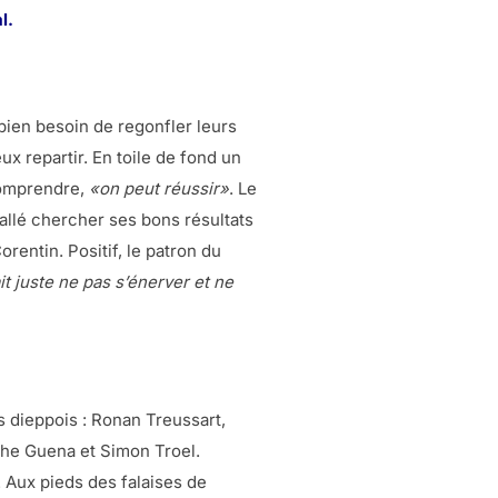
l.
bien besoin de regonfler leurs
x repartir. En toile de fond un
omprendre,
«on peut réussir»
. Le
allé chercher ses bons résultats
orentin. Positif, le patron du
it juste ne pas s’énerver et ne
s dieppois : Ronan Treussart,
phe Guena et Simon Troel.
. Aux pieds des falaises de