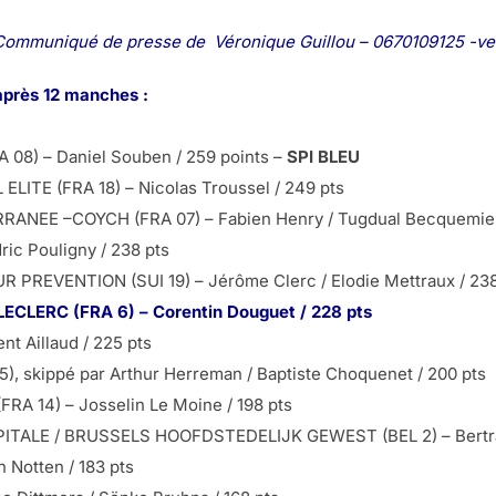
Communiqué de presse de Véronique Guillou – 0670109125 -ver
après 12 manches :
08) – Daniel Souben / 259 points –
SPI BLEU
ITE (FRA 18) – Nicolas Troussel / 249 pts
NEE –COYCH (FRA 07) – Fabien Henry / Tugdual Becquemie 
c Pouligny / 238 pts
PREVENTION (SUI 19) – Jérôme Clerc / Elodie Mettraux / 238
CLERC (FRA 6) – Corentin Douguet / 228 pts
nt Aillaud / 225 pts
, skippé par Arthur Herreman / Baptiste Choquenet / 200 pts
A 14) – Josselin Le Moine / 198 pts
ITALE / BRUSSELS HOOFDSTEDELIJK GEWEST (BEL 2) – Bertran
n Notten / 183 pts