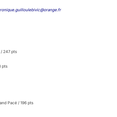
onique.guilloulebivic@orange.fr
/ 247 pts
 pts
d Pacé / 196 pts