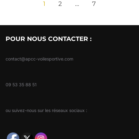
1
2
…
7
POUR NOUS CONTACTER :
contact@apcc-voilesportive.com
09 53 35 88 51
ou suivez-nous sur les réseaux sociaux :