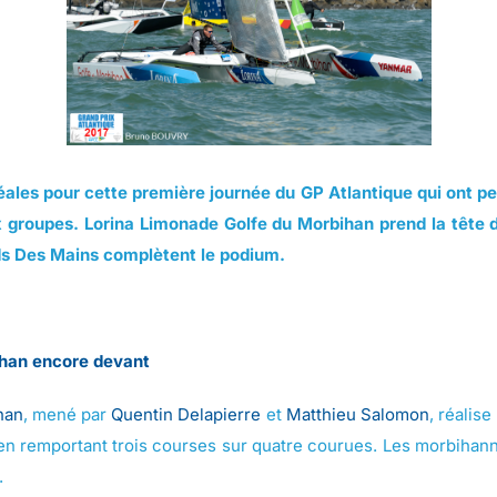
déales pour cette première journée du GP Atlantique qui ont p
groupes. Lorina Limonade Golfe du Morbihan prend la tête 
eds Des Mains complètent le podium.
ihan encore devant
han
, mené par
Quentin Delapierre
et
Matthieu Salomon
, réalis
 en remportant trois courses sur quatre courues. Les morbihann
.