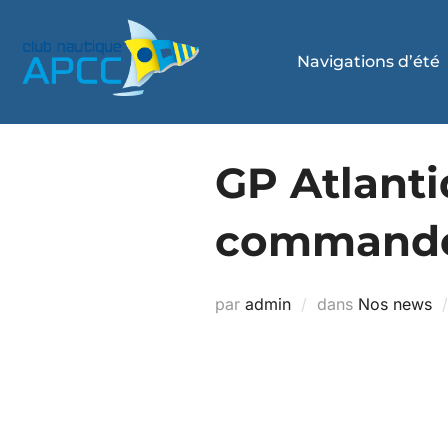
Navigations d’été
GP Atlanti
commande
par
admin
dans
Nos news