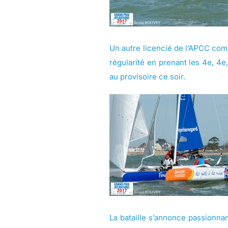
Un autre licencié de l’APCC com
régularité en prenant les 4e, 4e
au provisoire ce soir.
La bataille s’annonce passionn