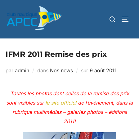
IFMR 2011 Remise des prix
par
admin
dans
Nos news
sur
9 août 2011
Toutes les photos dont celles de la remise des prix
sont visibles sur
le site officiel
de l’évènement, dans la
rubrique multimédias – galeries photos – éditions
2011!