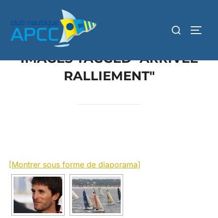
IMAGES TAGGED "ARRIVEE
RALLIEMENT"
[Montrer sous forme de diaporama]