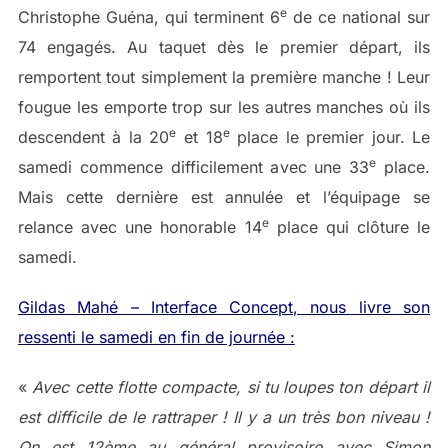
e
Christophe Guéna, qui terminent 6
de ce national sur
74 engagés. Au taquet dès le premier départ, ils
remportent tout simplement la première manche ! Leur
fougue les emporte trop sur les autres manches où ils
e
e
descendent à la 20
et 18
place le premier jour. Le
e
samedi commence difficilement avec une 33
place.
Mais cette dernière est annulée et l’équipage se
e
relance avec une honorable 14
place qui clôture le
samedi.
Gildas Mahé – Interface Concept, nous livre son
ressenti le samedi en fin de journée :
«
Avec cette flotte compacte, si tu loupes ton départ il
est difficile de le rattraper ! Il y a un très bon niveau !
On est 12ème au général provisoire avec Simon