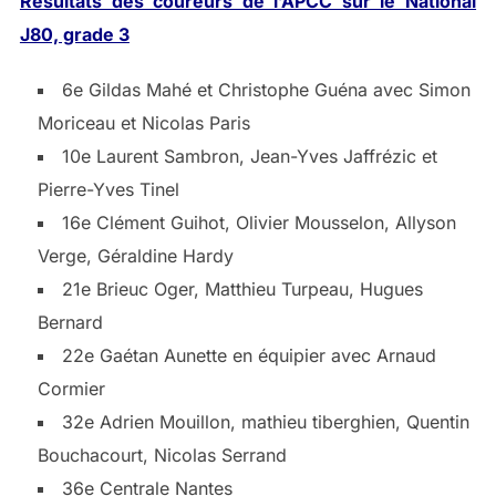
Résultats des coureurs de l’APCC sur le National
J80, grade 3
6e Gildas Mahé et Christophe Guéna avec Simon
Moriceau et Nicolas Paris
10e Laurent Sambron, Jean-Yves Jaffrézic et
Pierre-Yves Tinel
16e Clément Guihot, Olivier Mousselon, Allyson
Verge, Géraldine Hardy
21e Brieuc Oger, Matthieu Turpeau, Hugues
Bernard
22e Gaétan Aunette en équipier avec Arnaud
Cormier
32e Adrien Mouillon, mathieu tiberghien, Quentin
Bouchacourt, Nicolas Serrand
36e Centrale Nantes