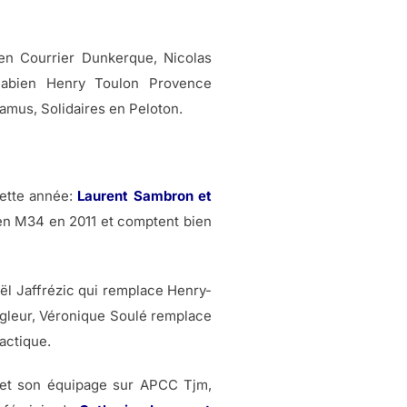
ben Courrier Dunkerque, Nicolas
 Fabien Henry Toulon Provence
mus, Solidaires en Peloton.
cette année:
Laurent Sambron et
 en M34 en 2011 et comptent bien
l Jaffrézic qui remplace Henry-
régleur, Véronique Soulé remplace
actique.
et son équipage sur APCC Tjm,