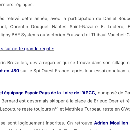
erniers réglages.
s relevé cette année, avec la participation de Daniel Sou
uel, Corentin Douguet Nantes Saint-Nazaire E. Leclerc,
igny BAE Systems ou Victorien Erussard et Thibaut Vauchel-Ca
s sur cette grande régate:
Eric Brézellec, devra regarder qui se trouve dans son sillage 
nt en J80
sur le Spi Ouest France, après leur essai concluant
l équipage Espoir Pays de la Loire de l’APCC,
composé de Gaë
s Bernard est désormais skipper à la place de Brieuc Oger et 
acouture reste toujours n°1 et Matthieu Turpeau reste en GV/t
se sont logiquement inscrites. On retrouve
Adrien Mouillon