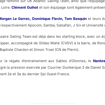
ge féminin sur UK Atlantic Sailing Team, ainsi que l’équipag
 Loire.
Clément Guihot
et son équipage sont également présen
, Morgan Le Garrec, Dominique Flevin, Tom Basquin
et leurs 
 respectivement Apocom, Samba, Salsafari, J Six et Université
aire Sailing Team est déjà dans les starting block, avec un é
kipper, accompagné de Gildas Mahé (CVGV) à la barre, de Ron
 Baptiste Chardon et Simon Troel (CN de Plerin).
ur la régate d’entrainement aux Sables d’Olonnes, le
Nantes
lgré la pression exercée par Courrier Dunkerque 3 de Daniel 
ment 2e et 3e du dernier Spi Ouest France.