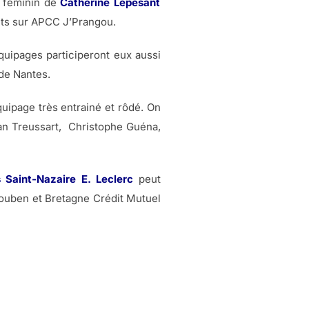
e féminin de
Catherine Lepesant
ts sur APCC J’Prangou.
équipages participeront eux aussi
 de Nantes.
quipage très entrainé et rôdé. On
an Treussart, Christophe Guéna,
 Saint-Nazaire E. Leclerc
peut
Souben et Bretagne Crédit Mutuel